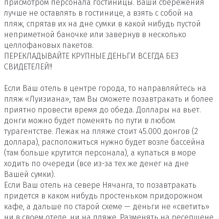
присмотром персонала гостиницы. Ваши сбережения
лучше не оставлять в гостинице, а взять с собой на
пляж, спрятав их на дне сумки в какой нибудь пустой
неприметной баночке или завернув в несколько
целлофановых пакетов.
ПЕРЕКЛАДЫВАЙТЕ КРУПНЫЕ ДЕНЬГИ ВСЕГДА БЕЗ
СВИДЕТЕЛЕЙ!!
Если Ваш отель в центре города, то направляйтесь на
пляж «Луизиана», там Вы сможете позавтракать и более
приятно провести время до обеда. Доллары на вьет.
донги можно будет поменять по пути в любом
турагентстве. Лежак на пляже стоит 45.000 донгов (2
доллара), расположиться нужно будет возле бассейна
(там больше крутится персонала), а купаться в море
ходить по очереди (все из-за тех же денег на дне
Вашей сумки).
Если Ваш отель на севере Нячанга, то позавтракать
придется в каком нибудь простеньком придорожном
кафе, а дальше по старой схеме — деньги не «светить»
ни в своем отеле, ни на пляже. Разменять на ресепшене