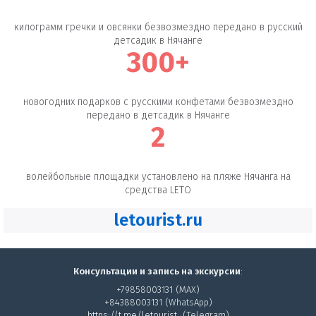
килограмм гречки и овсянки безвозмездно передано в русский
детсадик в Нячанге
300+
новогодних подарков с русскими конфетами безвозмездно
передано в детсадик в Нячанге
2
волейбольные площадки установлено на пляже Нячанга на
средства LETO
letourist.ru
Консультации и запись на экскурсии
:
+79858003131 (MAX)
+84388003131 (WhatsApp)
https://t.me/letourist
(Telegram)