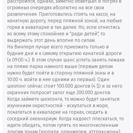
расстроился, однако, заметно обветшал и погряз в
огромных очередях абсолютно на все свои
развлечения. Приготовьтесь стоять на кассе, на
канатную дорогу, перед пляжной зоной, на любые
горки в аквапарке и так далее. Но, если отнестись
ко всему этому спокойнее и "ради детей", то
выдержать этот день вполне по силам.
На Винперл лучше всего приезжать только в
будние дни и к самому открытию канатной дороги
(к 09:00 ч.). В этом случае шанс успеть занять лежаки
на пляже парка намного выше (первым делом
нужно будет пойти в сторону пляжной зоны и в
10:00 ч. войти в нее одними из первых). Один
шезлонг сейчас стоит 100.000 донгов (4 $) и за него
охранник попросит залог еще 200.000 донгов.
Когда займете шезлонги, то можно будет заняться
изучением окрестностей - искупаться в море,
покататься в аквапарке на горках, сходить в
соседний океанариум. Когда надоест плескаться, то
идите обедать, потом гулять по многочисленным
другим зонам (зоопарк, оранжереи, аттракционы).