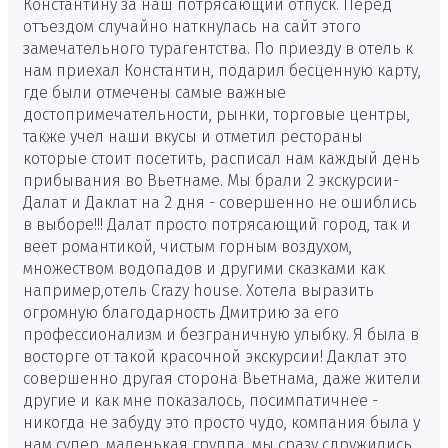
Константину за наш потрясающий отпуск. Перед
отъездом случайно наткнулась на сайт этого
замечательного турагентства. По приезду в отель к
нам приехал Константин, подарил бесценную карту,
где были отмечены самые важные
достопримечательности, рынки, торговые центры,
также учел наши вкусы и отметил рестораны
которые стоит посетить, расписал нам каждый день
прибывания во Вьетнаме. Мы брали 2 экскурсии-
Далат и Даклат на 2 дня - совершенно не ошиблись
в выборе!!! Далат просто потрясающий город, так и
веет романтикой, чистым горным воздухом,
множеством водопадов и другими сказками как
например,отель Сrazy house. Хотела выразить
огромную благодарность Дмитрию за его
профессионализм и безграничную улыбку. Я была в
восторге от такой красочной экскурсии! Даклат это
совершенно другая сторона Вьетнама, даже жители
другие и как мне показалось, посимпатичнее -
никогда не забуду это просто чудо, компания была у
нам супер, маленькая группа, мы сразу сдружились