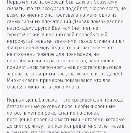
Первым у нас на очереди был Даклак. Сразу хочу
сказать, что эта экскурсия подойдет, скорее всего, не
всем, но именно она произвела на меня одно из
самых сильных впечатлений. Даклак показывает по
настоящему другой Вьетнам (нет-нет, не
туристический, а именно свой первобытный,
нетронутый новыми веяниями, технологиями и т.д.)
Эта граница между бедностью и счастьем — это
нечто очень тяжелое для понимания, но
попробовав лишь раз осознать это, начинаешь
понимать всю мелочность наших хотелок (высокая
зарплата, карьерный рост, статусность и так далее).
Мнонги своим примером показывают, что для
счастья нужно не так уж и много.
Первый день Даклака — это красивейшая природа,
безграничные рисовые поля, необыкновенные
лотосы в мутной реке, катание на слонах,
посещение деревни с местными жителями, которые
до сих пор живут так, как их предки много лет назад
и думают, что это самое комфортное место и