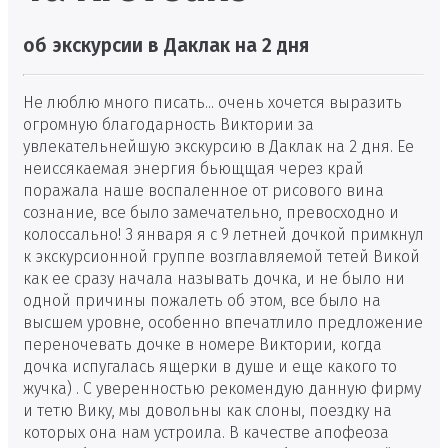
об экскурсии в Даклак на 2 дня
Не люблю много писать... очень хочется выразить
огромную благодарность Виктории за
увлекательнейшую экскурсию в Даклак на 2 дня. Ее
неиссякаемая энергия бьющщая через край
поражала наше воспаленное от рисового вина
сознание, все было замечательно, превосходно и
колоссально! 3 января я с 9 летней дочкой примкнул
к экскурсионной группе возглавляемой тетей Викой
как ее сразу начала называть дочка, и не было ни
одной причины пожалеть об этом, все было на
высшем уровне, особенно впечатлило предложение
переночевать дочке в номере Виктории, когда
дочка испугалась ящерки в душе и еще какого то
жучка) . С уверенностью рекомендую данную фирму
и тетю Вику, мы довольны как слоны, поездку на
которых она нам устроила. В качестве апофеоза