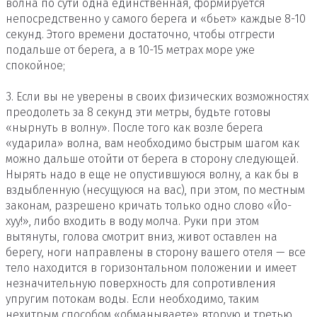
волна по сути одна единственная, формируется
непосредственно у самого берега и «бьет» каждые 8-10
секунд. Этого времени достаточно, чтобы отгрести
подальше от берега, а в 10-15 метрах море уже
спокойное;
3. Если вы не уверены в своих физических возможностях
преодолеть за 8 секунд эти метры, будьте готовы
«нырнуть в волну». После того как возле берега
«ударила» волна, вам необходимо быстрым шагом как
можно дальше отойти от берега в сторону следующей.
Нырять надо в еще не опустившуюся волну, а как бы в
вздыбленную (несущуюся на вас), при этом, по местным
законам, разрешено кричать только одно слово «Йо-
хуу!», либо входить в воду молча. Руки при этом
вытянуты, голова смотрит вниз, живот оставлен на
берегу, ноги направлены в сторону вашего отеля — все
тело находится в горизонтальном положении и имеет
незначительную поверхность для сопротивления
упругим потокам воды. Если необходимо, таким
нехитрым способом «обманываете» вторую и третью