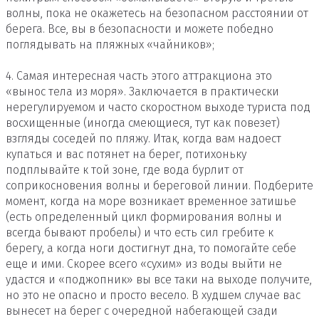
волны, пока не окажетесь на безопасном расстоянии от
берега. Все, вы в безопасности и можете победно
поглядывать на пляжных «чайников»;
4. Самая интересная часть этого аттракциона это
«вынос тела из моря». Заключается в практически
нерегулируемом и часто скоростном выходе туриста под
восхищенные (иногда смеющиеся, тут как повезет)
взгляды соседей по пляжу. Итак, когда вам надоест
купаться и вас потянет на берег, потихоньку
подплывайте к той зоне, где вода бурлит от
соприкосновения волны и береговой линии. Подберите
момент, когда на море возникает временное затишье
(есть определенный цикл формирования волны и
всегда бывают пробелы) и что есть сил гребите к
берегу, а когда ноги достигнут дна, то помогайте себе
еще и ими. Скорее всего «сухим» из воды выйти не
удастся и «поджопник» вы все таки на выходе получите,
но это не опасно и просто весело. В худшем случае вас
вынесет на берег с очередной набегающей сзади