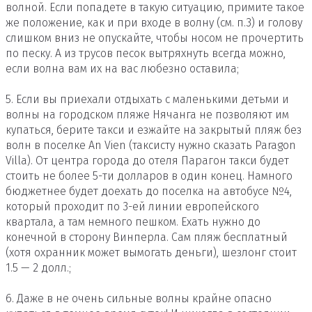
волной. Если попадете в такую ситуацию, примите такое
же положение, как и при входе в волну (см. п.3) и голову
слишком вниз не опускайте, чтобы носом не прочертить
по песку. А из трусов песок вытряхнуть всегда можно,
если волна вам их на вас любезно оставила;
5. Если вы приехали отдыхать с маленькими детьми и
волны на городском пляже Нячанга не позволяют им
купаться, берите такси и езжайте на закрытый пляж без
волн в поселке An Vien (таксисту нужно сказать Paragon
Villa). От центра города до отеля Парагон такси будет
стоить не более 5-ти долларов в один конец. Намного
бюджетнее будет доехать до поселка на автобусе №4,
который проходит по 3-ей линии европейского
квартала, а там немного пешком. Ехать нужно до
конечной в сторону Винперла. Сам пляж бесплатный
(хотя охранник может вымогать деньги), шезлонг стоит
1.5 — 2 долл.;
6. Даже в не очень сильные волны крайне опасно