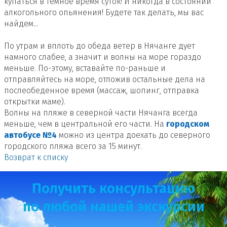
купаться в темное время суток! И никогда в состоянии
алкогольного опьянения! Будете так делать, мы вас
найдем...
По утрам и вплоть до обеда ветер в Нячанге дует
намного слабее, а значит и волны на море гораздо
меньше. По-этому, вставайте по-раньше и
отправляйтесь на море, отложив остальные дела на
послеобеденное время (массаж, шопинг, отправка
открытки маме).
Волны на пляже в северной части Нячанга всегда
меньше, чем в центральной его части. На
городском
автобусе №4
можно из центра доехать до северного
городского пляжа всего за 15 минут.
Возврат к списку
Получить консультацию
по любой нашей экскурсии